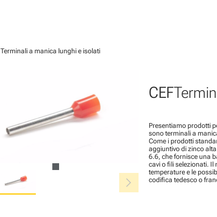
t
Terminali a manica lunghi e isolati
CEF
Termina
Presentiamo prodotti per
sono terminali a manica
Come i prodotti standa
aggiuntivo di zinco alt
6.6, che fornisce una ba
cavi o fili selezionati. I
temperature e le possibi
chevron_right
codifica tedesco o fran