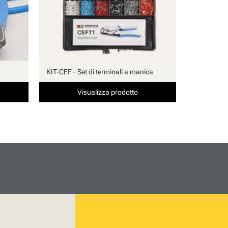
KIT-CEF - Set di terminali a manica
Visualizza prodotto