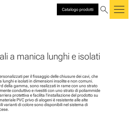
search
Catalogo prodotti
me
li a manica lunghi e isolati
sonalizzati per il fissaggio delle chiusure dei cavi, che
 lunghi e isolati in dimensioni insolite e non comuni.
rd della gamma, sono realizzati in rame con uno strato
amente conduttivo e rivestiti con uno strato di poliammide
rriera protettiva e facilita l’installazione del prodotto su
l materiale PVC privo di alogeni è resistente alle alte
li varianti di colore sono disponibili nel sistema di
cese.