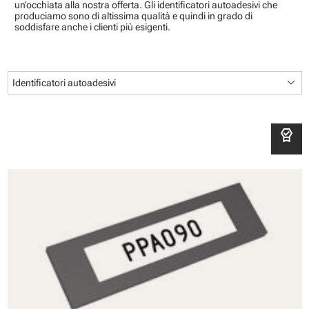
un’occhiata alla nostra offerta. Gli identificatori autoadesivi che
produciamo sono di altissima qualità e quindi in grado di
soddisfare anche i clienti più esigenti.
keyboard_arrow_down
Identificatori autoadesivi
editor_choice