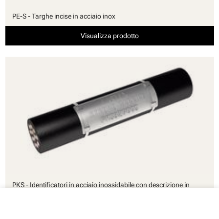
PE-S - Targhe incise in acciaio inox
Visualizza prodotto
PKS - Identificatori in acciaio inossidabile con descrizione in
rilievo
close
Il tuo carrello
Visualizza prodotto