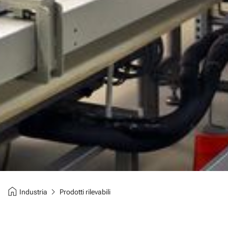
home
chevron_right
Industria
Prodotti rilevabili