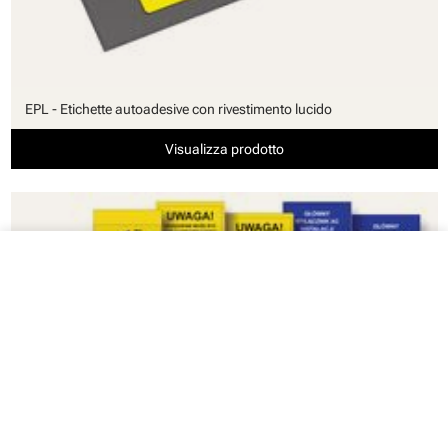
EPL - Etichette autoadesive con rivestimento lucido
Visualizza prodotto
close
Il tuo carrello
Il tuo carrello è vuoto