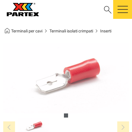
search
m
home
chevron_right
chevron_right
Terminali per cavi
Terminali isolati crimpati
Inserti
chevron_left
chevron_right