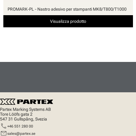
PROMARK-PL - Nastro adesivo per stampanti MK8/T800/T1000
Visualizza prodotto
Partex Marking Systems AB
Tore Lööfs gata 2
547 31 Gullspång, Svezia
call
+46 551 280 00
mail
sales@partex.se