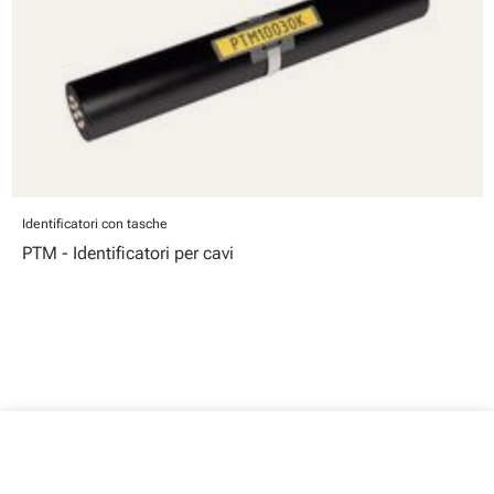
Identificatori con tasche
PTM - Identificatori per cavi
close
Il tuo carrello