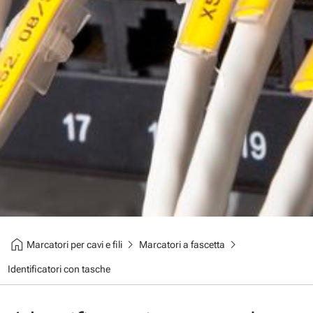
home
chevron_right
chevron_right
Marcatori per cavi e fili
Marcatori a fascetta
Identificatori con tasche