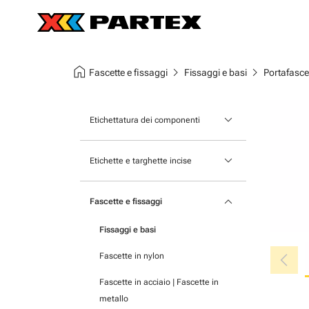
home
chevron_right
chevron_right
Fascette e fissaggi
Fissaggi e basi
Portafasce
keyboard_arrow_down
Etichettatura dei componenti
Identificatori per apparecchi
keyboard_arrow_down
Etichette e targhette incise
modulari
Targhe incise al laser
Identificatori per morsettiere
keyboard_arrow_down
Fascette e fissaggi
Targhe con stampa UV
Identificatori autoadesivi
Fissaggi e basi
Supporti di montaggio per piastre
chevron_left
Fascette in nylon
Etichette montate in tasche
Fascette in acciaio | Fascette in
Etichette autoadesive per
metallo