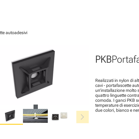
tte autoadesivi
PKB
Portaf
Realizzati in nylon di al
cavi - portafascette au
un’installazione molto 
quattro linguette cont
comoda. I ganci PKB sono
temperature di esercizi
due colori, bianco e n
chevron_right