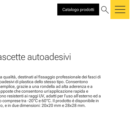
search
Catalogo prodotti
me
ascette autoadesivi
ta qualità, destinati al fissaggio professionale dei fasci di
toadesivi di plastica dello stesso tipo. Consentono
semplice, grazie a una rondella ad alta aderenza e a
rapposte che consentono un’applicazione rapida e
 resistenti ai raggi UV, adatti per l’uso all’esterno ed a
o comprese tra -20°C e 60°C. Il prodotto è disponibile in
ero, e in due dimensioni: 20x20 mm e 28x28 mm.