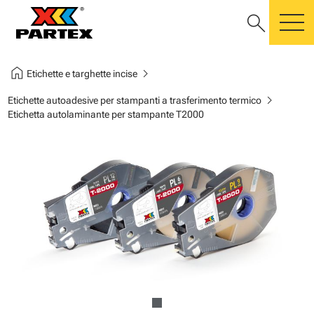
search
m
home
chevron_right
Etichette e targhette incise
chevron_right
Etichette autoadesive per stampanti a trasferimento termico
Etichetta autolaminante per stampante T2000